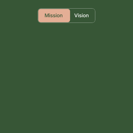
Mission
Vision
Notre mission est simple : révéler 
le véritable potentiel des biens 
immobiliers parisiens.

Nous permettons aux 
propriétaires de vendre sans 
brader, aux acquéreurs de faire 
le bon choix et aux investisseurs 
de sécuriser leur stratégie, en 
leur donnant toutes les clés 
d’une valorisation réelle et 
mesurable.